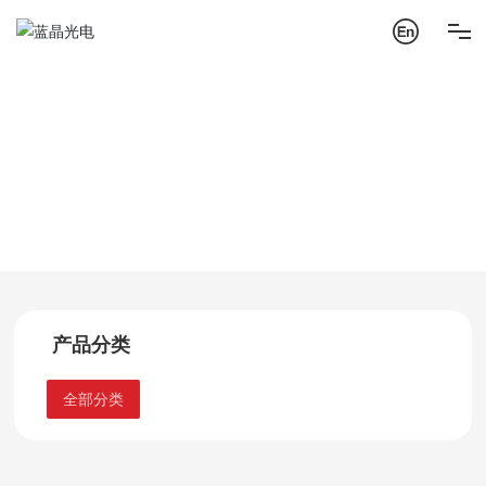
首页
加热管用于地瓜机系列
产品中心
红外线加热管系列
关于蓝晶
产品中心
产品中心
解决方案
管理体系
产品分类
研究开发
全部分类
联系我们