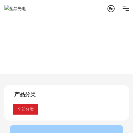
首页
施乐系列
产品中心
打印机复印机定影加热管系列
关于蓝晶
产品中心
产品中心
解决方案
管理体系
产品分类
研究开发
全部分类
联系我们