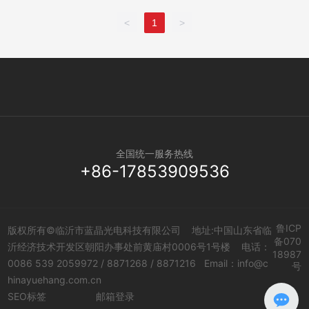
<
1
>
全国统一服务热线
+86-17853909536
鲁ICP
版权所有©临沂市蓝晶光电科技有限公司 地址:中国山东省临
备070
沂经济技术开发区朝阳办事处前黄庙村0006号1号楼 电话：
18987
0086 539 2059972
/
8871268
/
8871216
Email：
info@c
号
hinayuehang.com.cn
SEO标签
邮箱登录